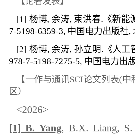
【论著发表】
[1]
杨博
,
余涛
,
束洪春
.《新
7-5198-6359-3
,
中国电力出版社
,
[2]
杨博
,
余涛
,
孙立明
.《人工
978-7-5198-7275-5, 中国电力出版
【一作
与通讯
SCI
论文列表
(
中
区）
<2026>
[1]
B. Yang
, B.X. Liang, S