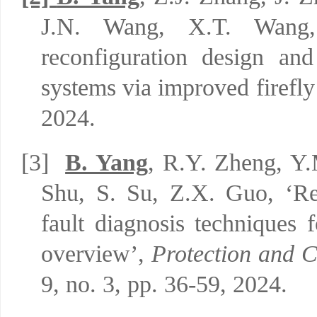
J.N. Wang, X.T. Wang
reconfiguration design a
systems via improved firefly
2024.
[3]
B. Yang
, R.Y. Zheng, Y
Shu, S. Su, Z.X. Guo,
‘
Re
fault diagnosis techniques f
overview
’,
Protection and C
9, no. 3, pp. 36-59,
2024.