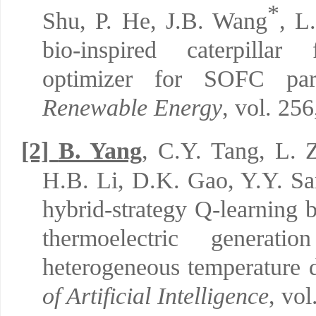
*
Shu, P. He, J.B. Wang
, L
bio-inspired caterpillar
optimizer for SOFC para
Renewable Energy
, vol. 25
[2]
B. Yang
, C.Y. Tang, L. 
H.B. Li, D.K. Gao, Y.Y. San
hybrid-strategy Q-learning
thermoelectric generati
heterogeneous temperature d
of Artificial Intelligence
, vo