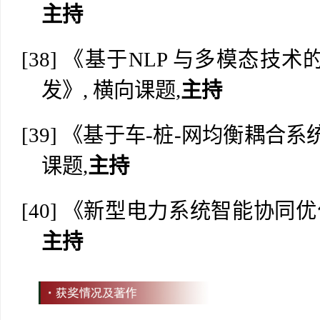
主持
[38]
《
基于
NLP
与多模态技术
发
》
, 横向课题,
主持
[39]
《
基于车
-
桩
-
网均衡耦合系
课题,
主持
[40]
《
新型电力系统智能协同优
主持