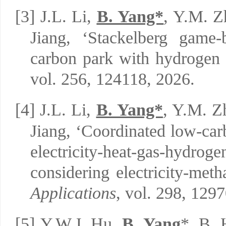
[3]
J.L. Li,
B. Yang*
, Y.M. Z
Jiang, ‘Stackelberg game-
carbon park with hydrogen
vol. 256, 124118, 2026.
[4]
J.L. Li,
B. Yang*
, Y.M. Z
Jiang, ‘Coordinated low-car
electricity-heat-gas-hy
considering electricity-meth
Applications
, vol. 298, 129
[5]
Y.W.J. Hu,
B. Yang
*, B. 