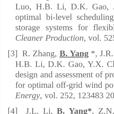
Luo, H.B. Li, D.K. Gao, J
optimal bi-level schedulin
storage systems for flexib
Cleaner Production
, vol. 5
[3]
R. Zhang,
B. Yang
*, J.R.
H.B. Li, D.K. Gao, Y.X. 
design and assessment of p
for optimal off-grid wind p
Energy
, vol. 252, 123483 2
[4]
J.L. Li,
B. Yang*
, Z.N