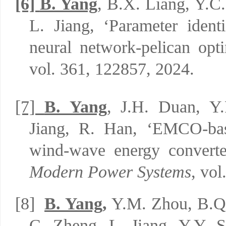
[6]
B. Yang
, B.X. Liang, Y.C
L. Jiang,
‘
Parameter ident
neural network-pelican opt
vol. 361, 122857, 2024.
[7]
B. Yang
, J.H. Duan, Y.
Jiang,
R. H
an,
‘
EMCO-base
wind-wave energy converte
Modern Power Systems
,
vol.
[8]
B. Yang,
Y.M. Zhou, B.Q.
C. Zheng, L. Jiang, Y.Y. S