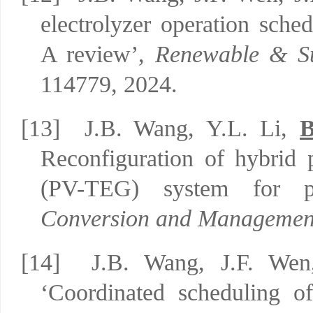
electrolyzer operation sche
A review’,
Renewable & Su
114779, 2024.
[13]
J.B. Wang, Y.L. Li,
B
Reconfiguration of hybrid p
(PV-TEG) system for p
Conversion and Managemen
[14]
J.B. Wang, J.F. Wen
‘Coordinated scheduling of