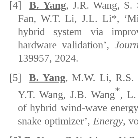
[4]
B. Yang
, J.R. Wang, S.
Fan, W.T. Li, J.L. Li*, ‘
Mi
hybrid system via impr
hardware validation’,
Jour
139957,
2024.
[5]
B. Yang
, M.W. Li,
R.S.
*
Y.T. Wang,
J.B.
Wang
, L.
of hybrid wind-wave energy
snake optimizer
’,
Energy
,
vo