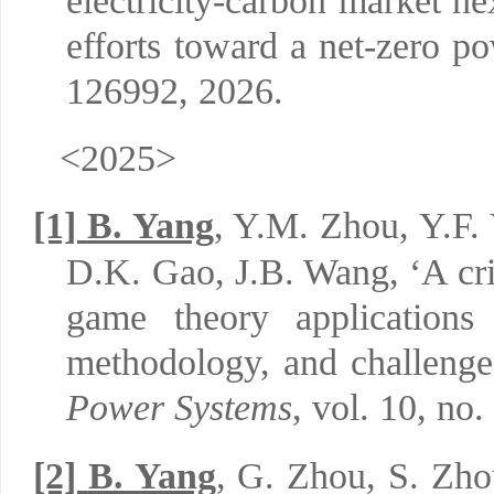
electricity-carbon market ne
efforts toward a net-zero po
126992, 2026.
<2025>
[1]
B. Yang
, Y.M. Zhou, Y.F. 
D.K. Gao, J.B. Wang, ‘A cr
game theory applications
methodology, and challenge
Power Systems
,
vol. 10, no.
[2]
B. Yang
, G. Zhou, S. Zh