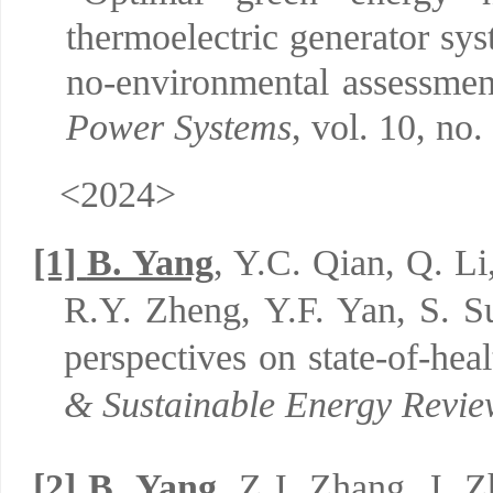
thermoelectric generator sys
no-environmental assessme
Power
Systems
, vol. 10, no
<2024>
[1]
B. Yang
, Y.C. Qian, Q. Li
R.Y. Zheng, Y.F. Yan, S. S
perspectives on state-of-hea
& Sustainable Energy Revie
[2]
B. Yang
, Z.J. Zhang, J. 