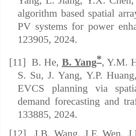
Yang, L. Jiang, Y.X. Chen,
algorithm based spatial arra
PV systems for power enh
123905,
2024.
*
[11]
B. He,
B. Yang
, Y.M. 
S. Su, J. Yang, Y.P. Huang,
EVCS planning via spatial
demand forecasting and traf
133885, 202
4
.
[12]
J.B. Wang, J.F. Wen, J