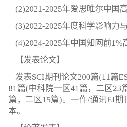
(2)2021-202
5
年爱思唯尔中国
(3)2022-202
5
年
度科学影响力
(4)
2024-2025
年中国知网前
1%
【发表论文】
发表
SCI
期刊论文
200
篇
(11
篇
ES
8
1
篇
(
中科院一区
4
1
篇，二区
23
篇，二区
15
篇
)
。一作
/
通讯
EI
期
本。