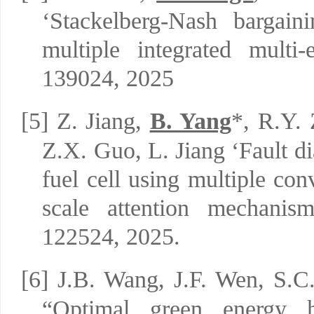
‘
Stackelberg-Nash bargain
multiple integrated multi
139024, 2025
[5]
Z. Jiang,
B. Yang
*, R.Y.
Z.X. Guo, L. Jiang
‘
Fault d
fuel cell using multiple con
scale attention mechanis
122524, 2025.
[6]
J.B. Wang, J.F. Wen, S.
“Optimal green energy ha