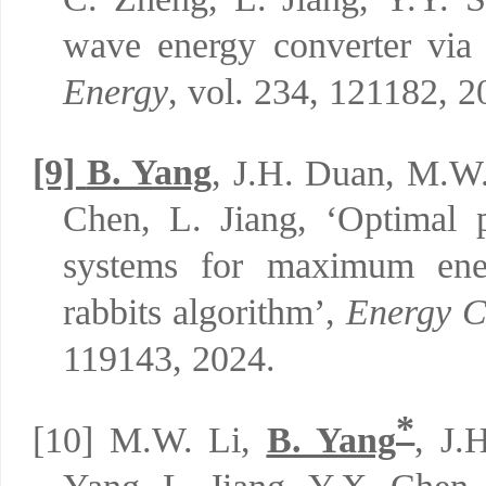
wave energy converter via
Energy
, vol.
234, 121182,
2
[9]
B. Yang
,
J.H. Duan, M.W.
Chen, L. Jiang,
‘
Optimal 
systems for maximum ene
rabbits algorithm
’,
Energy C
119143, 2024
.
*
[10]
M.W. Li,
B. Yang
, J.