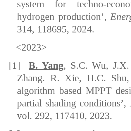
system for techno-econo
hydrogen production’,
Ener
314, 118695, 2024.
<2023>
[1]
B. Yang
, S.C. Wu, J.X.
Zhang. R. Xie, H.C. Shu,
algorithm based MPPT des
partial shading conditions
’,
vol.
292, 117410, 2
023.