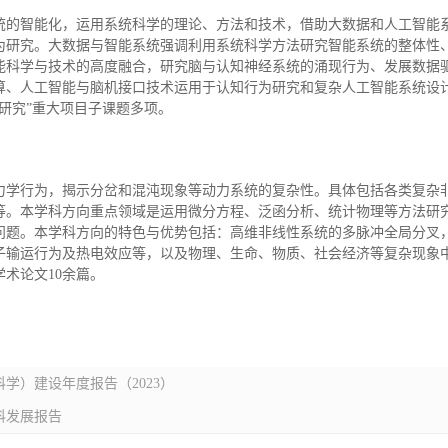
统的智能化，运用系统科学的理论、方法和技术，借助大数据和人工智能
为研究。大数据与智能系统强调利用系统科学方法研究智能系统的整体性
能科学与技术的高度融合，研究脑与认知神经系统的涌现行为、发展数据
算、人工智能与脑机接口技术运用于认知行为研究和复杂人工智能系统设
脑研究”重大项目子课题多项。
力学行为，揭示分岔和混沌现象等动力系统的复杂性。具体包括各类复杂
等。本学科方向重点领域是运用微分方程、泛函分析、统计物理等方法研
问题。本学科方向的特色与优势包括：高维非线性系统的多脉冲全局分叉
子输运行为及热电效应等，以及物理、生命、物质、社会经济等复杂现象
术论文10余篇。
学）建设年度报告（2023）
科发展报告