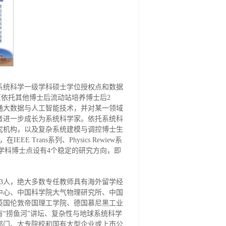
、系统科学一级学科硕士学位授权点和数据
原依托其他博士后流动站培养博士后2
通大数据与人工智能技术，并对某一领域
者进一步成长为系统科学家。依托系统科
究机构，以及复杂系统建模与调控博士生
ans系列、Physics Rewiew系
级学科博士点设有4个稳定的研究方向，即
23人，绝大多数专任教师具有海外留学经
中心、中国科学院大气物理研究所、中国
英国伦敦帝国理工学院、德国慕尼黑工业
“捞鱼河”讲坛、复杂性与地球系统科学
部门、大专院校和国有大型企业或上市公