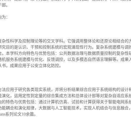
干部。
向为：
复杂性科学及控制理论等的交叉学科。它强调用整体论和还原论相结合的
研究目的是认识、干预和控制系统的宏观涌现性行为。复杂系统建模与调
合。本学科方向特色与优势包括：公共数据治理与数据质量控制的复杂性
随机服务系统建模与优化、反馈调控，以及多模态自然语言理解等。成果入
从书，成果应用于公安立体化防控。
方法应用于研究各类现实系统，并将分析结果综合应用于系统结构的设计
能演化，运用定性到定量的综合集成方法和总体设计部等对复杂自适应系
向的特色与优势包括：通过计算机仿真、试验和计算获得关于智能电网系
功能耦合和演化规律，大数据与人工智能技术，实现人机结合与信息融合
ans系列论文10余篇。