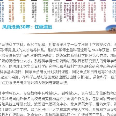
立的系统科学学科，近30年历程，拥有系统科学一级学科博士学位授权点
硕-博贯通式的人才培养体系。系统科学博士后科研流动站2024年获批，
于培养具有宽广而扎实的数理基础、熟练掌握系统科学的理论和方法、精
了解的高级专业人才。系统科学博士后流动站招收具有研究潜力的青年学
中心、昆明理工大学交叉科学研究中心和系统科学国际联合研究中心等研
金项目、国家重点研发计划项目课题、国防重点项目课题等20余项，在IEEE Tr
刊发表论文40余篇，在科学出版社等国家级出版社出版专著5部。系统科学一
、动力系统与统计物理和大数据与智能系统。
其中博导15人。专任教师中有教授8人，副教授5人，具有博士学位的教师
学学科与国内外著名高校与研究机构建立了密切合作关系，包括国家气候
船舶系统工程研究院、波茨坦气候研究中心、北京师范大学、香港大学、
瑞士联邦理工学院、以色列巴伊兰大学和本古里安大学等。系统科学系设有
界具有广泛影响。迄今为止，系统科学学科研究生广泛就职于军队、政府