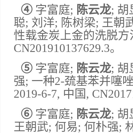
④
字富庭
;
陈云龙
;
胡
聪
;
刘洋
;
陈树梁
;
王朝
性载金炭上金的洗脱方
CN201910137629.3
。
⑤
字富庭
;
陈云龙
;
胡
强
;
一种
2-
巯基苯并噻
2019-6-7,
中国
, CN2017
⑥
字富庭
;
陈云龙
;
胡
王朝武
;
何易
;
何朴强
;