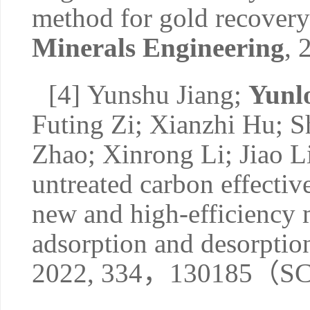
method for gold recovery 
Minerals Engineering
, 
[4]
Yunshu Jiang;
Yunl
Futing Zi; Xianzhi Hu; S
Zhao; Xinrong Li; Jiao L
untreated carbon effective
new and high-efficiency 
adsorption and desorption
2022, 334
，
130185
（
S