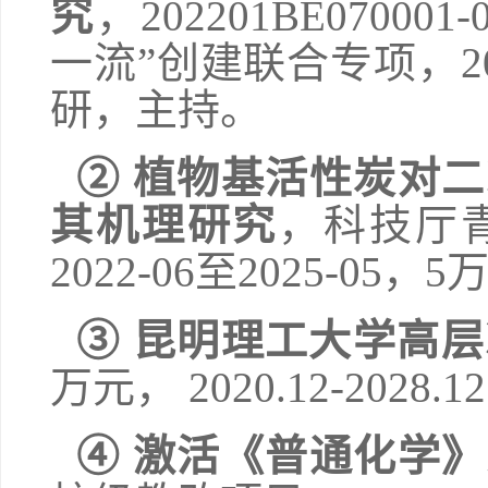
究
，
202201BE070001-
一流”创建联合专项，
2
研，主持。
② 植物基活性炭对
其机理研究
，科技厅
2022-06
至
2025-05
，
5
③ 昆明理工大学高
万元，
2
020.12
-
2028.12
④
激活《普通化学》