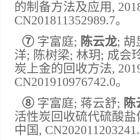
的制备方法及应用
, 201
CN201811352989.7
。
⑦
字富庭
;
陈云龙
;
胡
洋
;
陈树梁
;
林玥
;
成会
炭上金的回收方法
, 201
CN201910976742.0
。
⑧
字富庭
;
蒋云舒
;
陈
活性炭回收硫代硫酸盐
中国
,
CN202011203241.