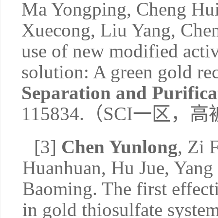
Ma Yongping, Cheng Hui
Xuecong, Liu Yang, Che
use of new modified activ
solution: A green gold re
Separation and Purific
115834.
（
SCI
一区
，高
[3]
Chen Yunlong
, Zi 
Huanhuan, Hu Jue, Yang
Baoming. The first effecti
in gold thiosulfate system