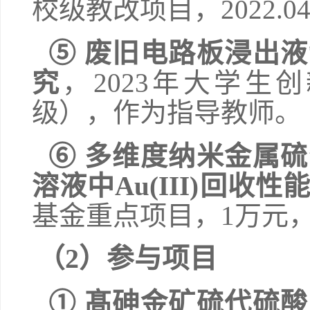
校级教改项目，
2022.04
⑤
废旧电路板浸出液
究
，
2
023
年大学生创
级），作为指导教师。
⑥
多维度纳米金属硫
溶液中
Au(II
I
)
回收性
基金重点项目，
1
万元
（
2
）参与项目
①
髙砷金矿硫代硫酸