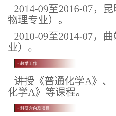
2014
-
09
至
2016
-
07
，昆
物理专业）。
2010
-
09
至
2014-07
，
曲
业
）
。
讲授《
普通化学
A
》、
化学
A
》等课程。