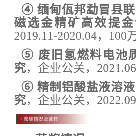
④
缅甸佤邦勐冒县联
磁选金精矿高效提金
2019.11-2020.04
，
100
⑤
废旧氢燃料电池
究
，
企业公关
，
2021.06
⑥
精制铝酸盐液溶液
究
，
企业公关
，
2022
.
09