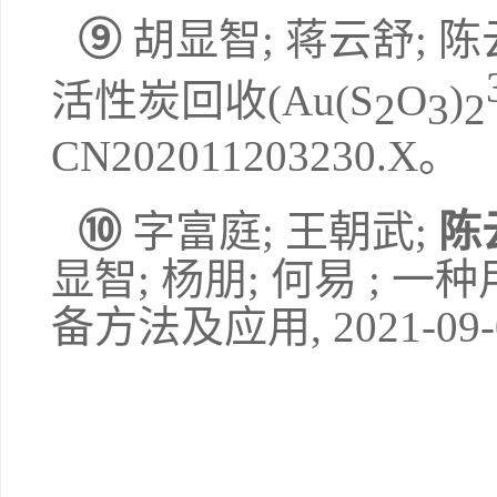
⑨
胡显智
;
蒋云舒
;
陈
活性炭回收
(Au(S
O
)
2
3
2
CN202011203230.X
。
⑩
字富庭
;
王朝武
;
陈
显智
;
杨朋
;
何易
;
一种
备方法及应
用
,
2021-09