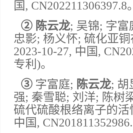
国
, CN202211306397.8
②
陈云龙
;
吴锦
;
字富
忠影
;
杨义怀
;
硫化亚铜
2023-10-27,
中国
, CN20
专利
)
。
③
字富庭
;
陈云龙
;
胡
强
;
秦雪聪
;
刘洋
;
陈树
硫代硫酸根络离子的活
中国
, CN201811352986.