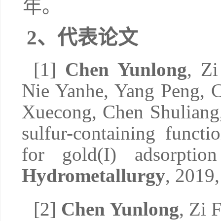
年。
2
、代
表论文
[1]
Chen Yunlong
, Z
Nie Yanhe, Yang Peng, 
Xuecong, Chen Shuliang,
sulfur-containing funct
for gold(I) adsorption
Hydrometallurgy
, 2019
[2]
Chen Yunlong
, Zi 