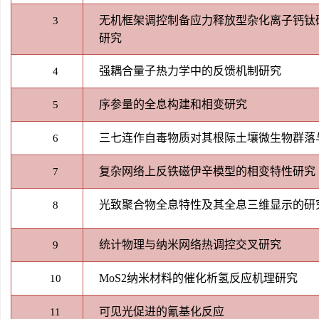
无机框架调控制备应力释放型杂化离子钙钛
3
研究
强耦合量子热力学中的反馈机制研究
4
序参量的全息构建和相变研究
5
三七连作自毒物质对其根际土壤微生物群落
6
复杂网络上反铁磁伊辛模型的相变特性研究
7
光致聚合物全息特性及其全息三维显示的研
8
统计物理与纳米网络热调控交叉研究
9
MoS2纳米材料的催化析氢反应机理研究
10
可见光促进的氰基化反应
11