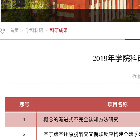
首页
>
学科科研
>
科研成果
2019年学院
作者
序号
项目名称
概念的渐进式不完全认知方法研究
1
基于羰基还原脱氧交叉偶联反应构建全碳季
2